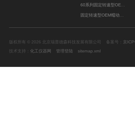
60系列固定转速型OEM蠕动泵
固定转速型OEM蠕动泵TH15系列
版权所有 © 2026 北京瑞普德森科技发展有限公司 备案号：
京ICP
技术支持：
化工仪器网
管理登陆
sitemap.xml