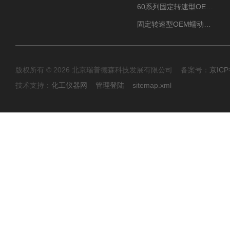
60系列固定转速型OEM蠕动泵
固定转速型OEM蠕动泵TH15系列
版权所有 © 2026 北京瑞普德森科技发展有限公司 备案号：
京ICP
技术支持：
化工仪器网
管理登陆
sitemap.xml