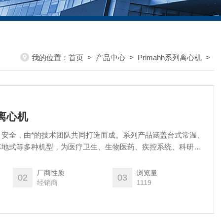
我的位置：
首页
>
产品中心
>
Primahh系列离心机
>
冻离心机
、安全，由*的技术团队共同打造而成。系列产品涵盖台式常温、
落地式等多种机型，为医疗卫生、生物医药、疾控系统、科研院
务。售后办事处覆盖全国31个省市，用户可享受到调试、维
务组合。
厂商性质
浏览量
02
03
经销商
1119