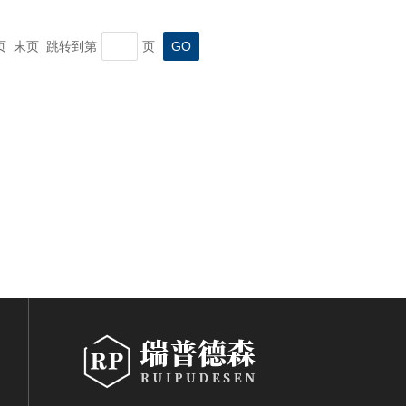
一页 末页 跳转到第
页