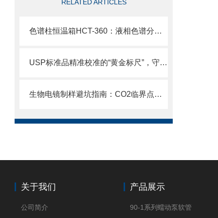
RELATED ARTICLES
色谱柱恒温箱HCT-360：液相色谱分析的“温度守护神”
USP标准品精准校准的“黄金标尺”，守护分析检测的质量生命线
生物电镜制样避坑指南：CO2临界点干燥仪的标准操作流程与参数控制
关于我们
产品展示
公司简介
90-1系列蠕动泵软管