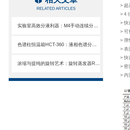
>
超
RELATED ARTICLES
> 4
>
快
实验室高效分液利器：M4手动连续分液器操作全解析
>
可
>
弹
色谱柱恒温箱HCT-360：液相色谱分析的“温度守护神”
>
表
>
快
浓缩与提纯的旋转艺术：旋转蒸发器RE工作解析
>
密
>
内