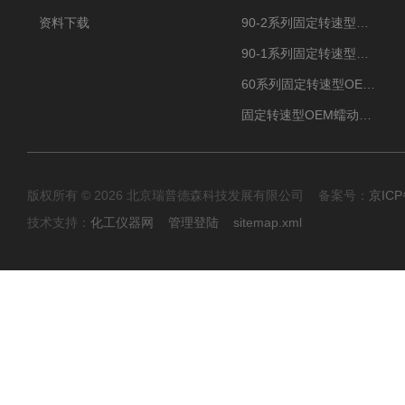
资料下载
90-2系列固定转速型OEM蠕动泵
90-1系列固定转速型OEM蠕动泵
60系列固定转速型OEM蠕动泵
固定转速型OEM蠕动泵TH15系列
版权所有 © 2026 北京瑞普德森科技发展有限公司 备案号：
京ICP
技术支持：
化工仪器网
管理登陆
sitemap.xml