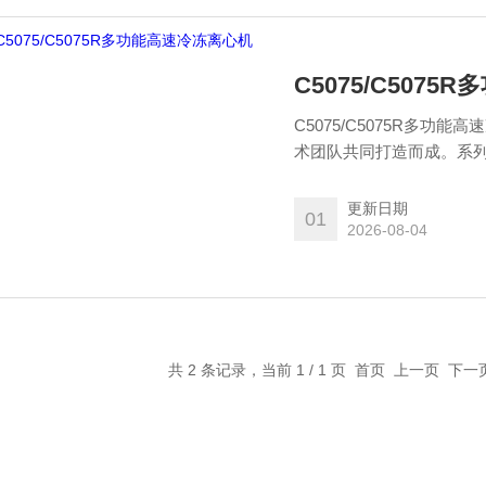
C5075/C507
C5075/C5075R多
术团队共同打造而成。系
型，为医疗卫生、生物医
处覆盖全国31个省市，用
更新日期
01
2026-08-04
共 2 条记录，当前 1 / 1 页 首页 上一页 下