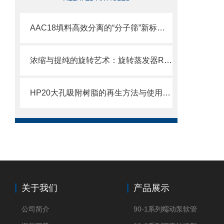
AAC18填料高效分离的“分子筛”新标准，解锁生物制药纯化新境界
浓缩与提纯的旋转艺术：旋转蒸发器RE工作解析
HP20大孔吸附树脂的再生方法与使用寿命
关于我们
产品展示
公司简介
90-1系列蠕动泵软管