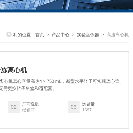
我的位置：
首页
>
产品中心
>
实验室仪器
>
高速离心机
速冷冻离心机
冷冻离心机离心容量高达4 × 750 mL，新型水平转子可实现离心管、
 无需更换转子吊篮和适配器。
厂商性质
浏览量
02
03
经销商
1697