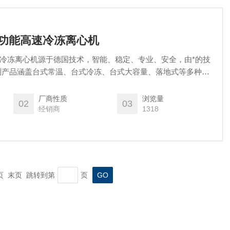
5R多功能高速冷冻离心机
功能高速冷冻离心机源于德国技术，智能、稳定、专业、安全，由*的技
列产品涵盖台式常温、台式冷冻、台式大容量、落地式等多种机
药、疾控系统、科研院校、农业畜牧等提供专业服务。售后办事
户可享受到调试、维护、设备校准等广泛的服务组合。
厂商性质
浏览量
02
03
经销商
1318
一页 末页 跳转到第
页