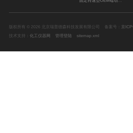
固定转速型OEM蠕动泵TH15系列
版权所有 © 2026 北京瑞普德森科技发展有限公司 备案号：
京ICP
技术支持：
化工仪器网
管理登陆
sitemap.xml