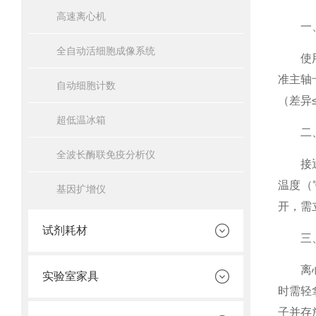
高速离心机
一、使
全自动活细胞成像系统
使用前
准主轴
自动细胞计数
（差异
超低温冰箱
二、操
全波长酶联免疫分析仪
接通电
温度（
基因扩增仪
开，需
试剂耗材
三、
离心结
实验室家具
时需轻
子并存