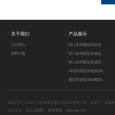
关于我们
产品展示
公司简介
90-1系列蠕动泵软管
资料下载
90-2系列固定转速型OEM蠕动泵
90-1系列固定转速型OEM蠕动泵
60系列固定转速型OEM蠕动泵
固定转速型OEM蠕动泵TH15系列
版权所有 © 2026 北京瑞普德森科技发展有限公司 备案号：
京ICP
技术支持：
化工仪器网
管理登陆
sitemap.xml