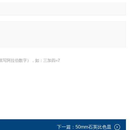
填写阿拉伯数字），如：三加四=7
下一篇：
50mm石英比色皿