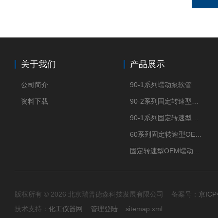
关于我们
产品展示
公司简介
90-1系列蠕动泵软管
资料下载
90-2系列固定转速型OEM蠕动泵
90-1系列固定转速型OEM蠕动泵
60系列固定转速型OEM蠕动泵
固定转速型OEM蠕动泵TH15系列
版权所有 © 2026 北京瑞普德森科技发展有限公司 备案号：
京ICP
技术支持：
化工仪器网
管理登陆
sitemap.xml